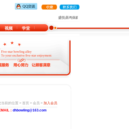
盛悦鼎鸿保龄球俱乐部诚招全国各地大型购物
视频
学堂
您当前的位置 >
首页
>
会员
>
加入会员
AIL：
dhbowling@163.com