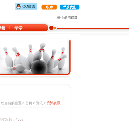
盛悦鼎鸿保龄球俱乐部诚招全国各地大型购物中
视频
学堂
您当前的位置 >
首页
>
资讯
>
鼎鸿资讯
 浏览次数：4003